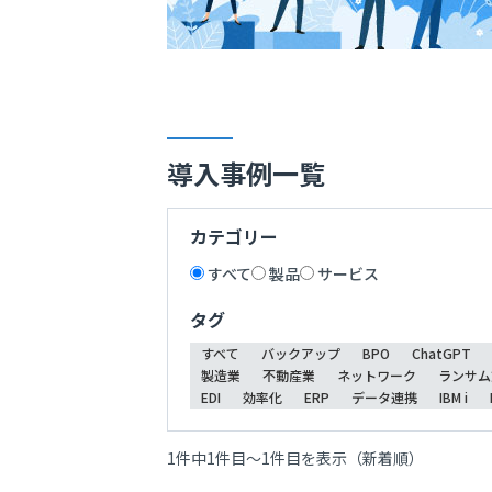
導入事例一覧
カテゴリー
すべて
製品
サービス
タグ
すべて
バックアップ
BPO
ChatGPT
製造業
不動産業
ネットワーク
ランサム
EDI
効率化
ERP
データ連携
IBM i
1件中1件目～1件目を表示（新着順）