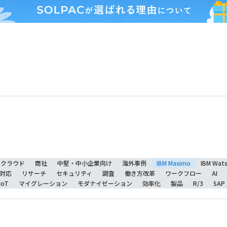
クラウド
商社
中堅・中小企業向け
海外事例
IBM Maximo
IBM Wat
対応
リサーチ
セキュリティ
調査
働き方改革
ワークフロー
AI
IoT
マイグレーション
モダナイゼーション
効率化
製品
R/3
SAP