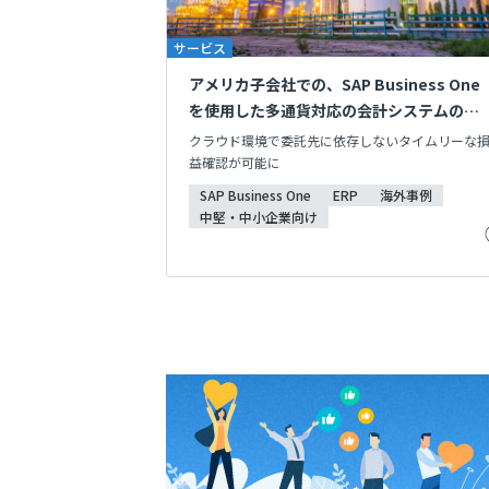
サービス
アメリカ子会社での、SAP Business One
を使用した多通貨対応の会計システムの開
発・導入
クラウド環境で委託先に依存しないタイムリーな
益確認が可能に
SAP Business One
ERP
海外事例
中堅・中小企業向け