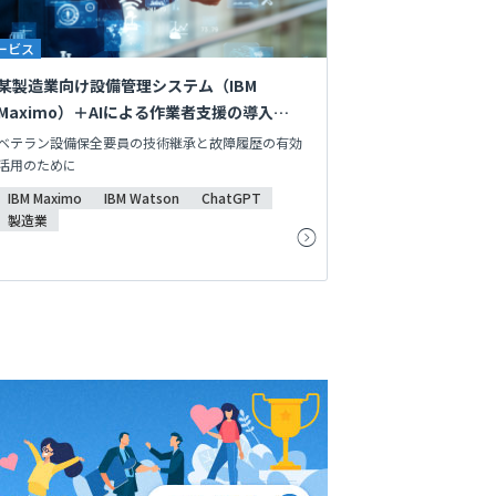
ービス
某製造業向け設備管理システム（IBM
Maximo）＋AIによる作業者支援の導入・保
守
ベテラン設備保全要員の技術継承と故障履歴の有効
活用のために
IBM Maximo
IBM Watson
ChatGPT
製造業