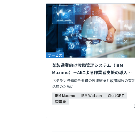
サービス
某製造業向け設備管理システム（IBM
Maximo）＋AIによる作業者支援の導入・
守
ベテラン設備保全要員の技術継承と故障履歴の有
活用のために
IBM Maximo
IBM Watson
ChatGPT
製造業