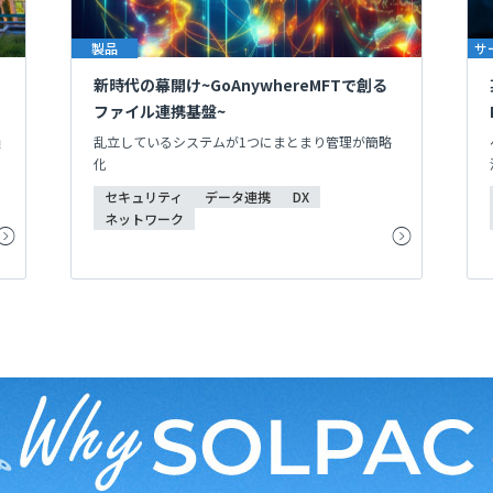
製品
サ
新時代の幕開け~GoAnywhereMFTで創る
ファイル連携基盤~
損
乱立しているシステムが1つにまとまり管理が簡略
化
セキュリティ
データ連携
DX
ネットワーク