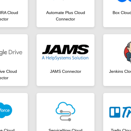
JIRA Cloud
Automate Plus Cloud
Box Clou
ctor
Connector
ive Cloud
JAMS Connector
Jenkins Cl
ctor
ce Cloud
ServiceNow Cloud
Trello Clo