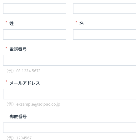
*
*
姓
名
*
電話番号
（例）03-1234-5678
*
メールアドレス
（例）exsample@solpac.co.jp
郵便番号
（例）1234567