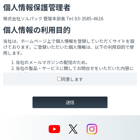
個人情報保護管理者
株式会社ソルパック 管理本部長 Tel: 03-3585-4616
個人情報の利用目的
当社は、ホームページ上で個人情報を登録していただくサイトを設
けております。ご登録いただいた個人情報は、以下の利用目的で使
用します。
当社のメールマガジンの配信のため。
当社の製品・サービスに関してお問合せをいただいた内容に
ご回答するため。
同意します
当社のセミナー等におけるアンケートの分析、お問合せ、及
びお尋ねに対する回答。
当社の発行する技術資料等のご購入申込みの受付のため。
当社の経験者採用募集による採用業務のため。
当社の事業に関してご請求いただいた各種資料をご発送する
ため。
当社のサービスのご案内・サポート情報をご提供するため。
当社が個人情報取扱業務を受託した場合は、受託業務の達成
に必要な範囲内において使用するため。
当社のお取引様からご提供いただいた技術者の職務経歴情報
等を自社内業務に使用するため。