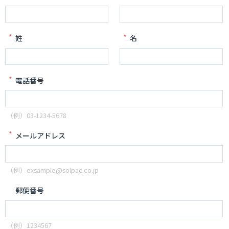
*
*
姓
名
*
電話番号
（例）03-1234-5678
*
メールアドレス
（例）exsample@solpac.co.jp
郵便番号
（例）1234567