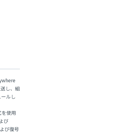
here
転送し、組
ュールし
式を使用
および
および復号