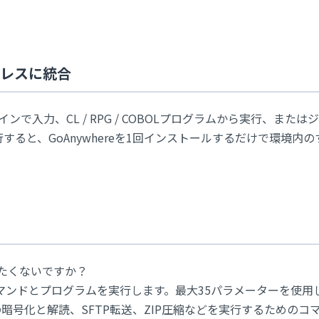
ームレスに統合
ラインで入力、CL / RPG / COBOLプログラムから実行、また
ると、GoAnywhereを1回インストールするだけで環境内の
替えたくないですか？
BMiコマンドとプログラムを実行します。最大35パラメーターを使
の暗号化と解読、SFTP転送、ZIP圧縮などを実行するためのコ