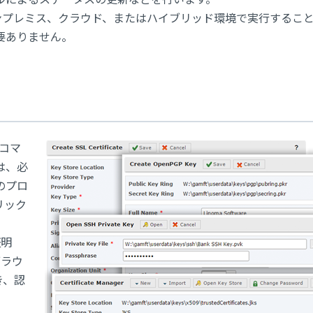
。オンプレミス、クラウド、またはハイブリッド環境で実行するこ
要ありません。
のコマ
Tは、必
のプロ
リック
証明
ブラウ
き、認