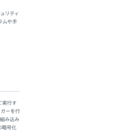
セキュリティ
ラムや手
て実行す
リガーを行
の組み込み
の暗号化