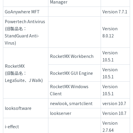
Manager
GoAnywhere MFT
Version 7.7.1
Powertech Antivirus
(旧製品名：
Version
StandGuard Anti-
8.0.12
Virus)
Version
RocketMX Workbench
10.5.1
RocketMX
Version
(旧製品名：
RocketMX GUI Engine
10.5.1
LegaSuite、J Walk)
RocketMX Windows
Version
Client
10.5.1
newlook, smartclient
version 10.7
looksoftware
lookserver
Version 10.7
Version
i-effect
2.7.64