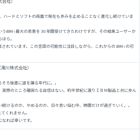
式会社）
表され、ハードとソフトの両面で現在も歩みを止めることなく進化し続けていま
BM i 最大の恩恵を 30 年間受けてきたわけですが、その結果ユーザーか
らほら。
されています。この言語の可能性に注目しながら、これからの IBM i の可
（滝川株式会社）
ろそろ後進に道を譲る年代に。。
、実際のところ確固たる自信はない。約半世紀に渡りＩＢＭ製品と共に歩ん
い続けるのか、やめるのか、日々思い悩む中、時間だけが過ぎていく。。
えてくれません。
になれば幸いです。