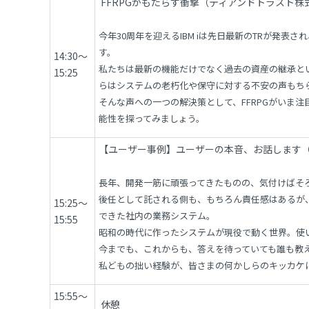
FFRPGがもたらす衝撃（ティアンドトラスト株
今年30周年を迎えるIBM iは先日最新のTRが発
す。
14:30～
私たちは最新の機能だけでなく過去の資産の継承というI
15:25
らはシステムの老朽化や保守に対する不安の声もち
そんな声への一つの解決策として、FFRPGがいま注目
能性を探ってみましょう。
【ユーザー事例】ユーザーの本音、お話します
長年、開発一筋に頑張ってきたものの、気付けばそ
後任として託される側も、もちろん責任感はあるが
15:25～
できた社内の業務システム。
15:55
昭和の時代に作ったシステムが現役で動く世界。使
今までも、これからも、答えを待っていても誰も教
私どもの拙い経験が、皆さまの何かしらのキッカケ
15:55～
休憩