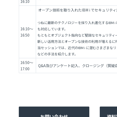
16:10
オープン技術を取り入れたIBM i でセキュリ
つねに最新のテクノロジーを採り入れ進化するIBM i は、
16:10～
も対応しています。
16:50
もともとオブジェクト指向など堅固なセキュリティーを誇
新しい活用方法とオープンな技術の利用が増えるに
当セッションでは、近代のIBM i に潜むさまざま
などの手法を紹介します。
16:50～
Q&A及びアンケート記入、クロージング（質疑
17:00
お問い合わせ
資料