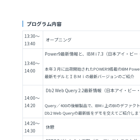
プログラム内容
13:30～
オープニング
13:40
Power9最新情報と、IBM i 7.3（日本アイ・
13:40～
本年３月に出荷開始されたPOWER9搭載のIBM PowerS
14:00
最新モデルとＩＢＭｉの最新バージョンのご紹介
Db2 Web Query 2.2最新情報（日本アイ・
14:00～
14:20
Query／400の後継製品で、IBM i 上のBIのデフ
Db2 Web Queryの最新版をデモを交えてご紹介しま
14:20～
休憩
14:30