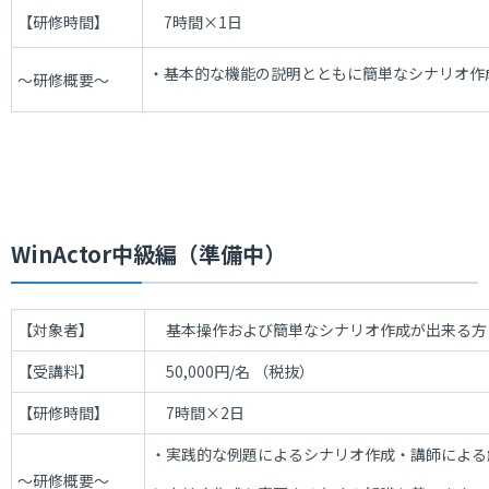
【研修時間】
7時間×1日
・基本的な機能の説明とともに簡単なシナリオ作
～研修概要～
WinActor中級編（準備中）
【対象者】
基本操作および簡単なシナリオ作成が出来る方
【受講料】
50,000
円
/
名 （税抜）
【研修時間】
7時間×2日
・実践的な例題によるシナリオ作成・講師による
～研修概要～