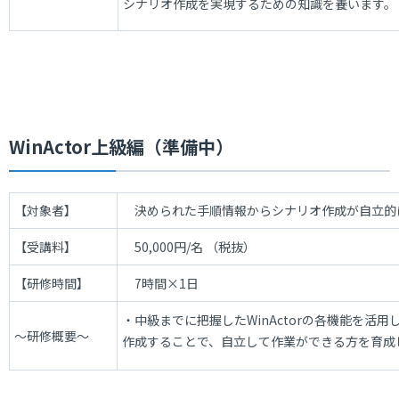
シナリオ作成を実現するための知識を養います。
WinActor上級編（準備中）
【対象者】
決められた手順情報からシナリオ作成が自立的
【受講料】
50,000
円
/
名 （税抜）
【研修時間】
7時間×1日
・中級までに把握した
WinActor
の各機能を活用
～研修概要～
作成することで、自立して作業ができる方を育成