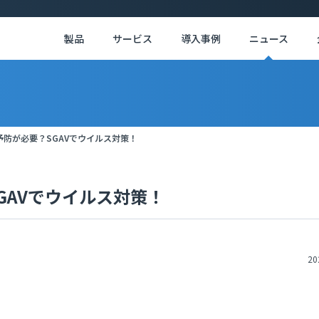
製品
サービス
導入事例
ニュース
染予防が必要？SGAVでウイルス対策！
SGAVでウイルス対策！
20