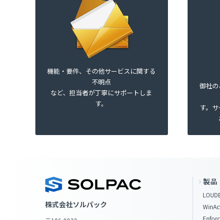
機能・要件、その他サービスに関する
不明点
御社の
など、担当者が丁寧にサポートしま
す。
す。サ
製品
LOUDE
株式会社ソルパック
WinAc
Enforc