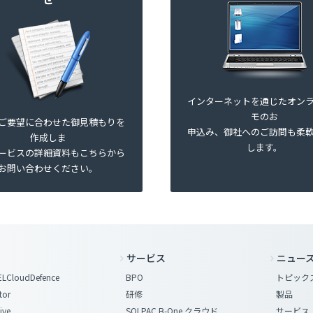
インターネットを通じたオン
モのお
ご要望に合わせた御見積もりを
申込み、御社へのご訪問も柔
作成しま
します。
ービスの詳細資料もこちらから
お問い合わせください。
サービス
ニュー
LCloudDefence
BPO
トピック
tor
研修
製品
ive
SOLPAC B-One クラウド
サービス