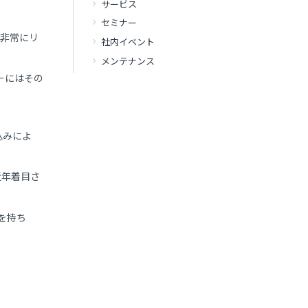
サービス
セミナー
、非常にリ
社内イベント
メンテナンス
ーにはその
込みによ
近年着目さ
造を持ち