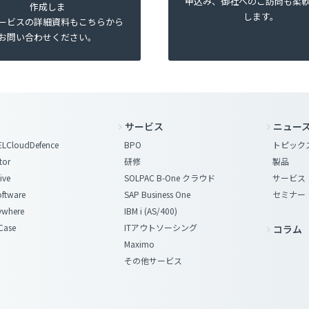
申込み、御社へのご訪問も柔
作成しま
します。
ービスの詳細資料もこちらから
お問い合わせください。
サービス
ニュー
LCloudDefence
BPO
トピック
tor
研修
製品
ive
SOLPAC B-One クラウド
サービス
oftware
SAP Business One
セミナー
where
IBM i (AS/400)
Case
ITアウトソーシング
コラム
Maximo
その他サービス