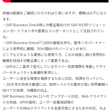
詳細は動画をご確認いただければと思いますが、概略は以下になり
ます。
・SAP Business Oneは特に中堅企業向けの SAP のERPソリューシ
ョン ポートフォリオの重要なコンポーネントとして注目されてい
る。
・SAP Business Oneは77,000の顧客を持ち、数多くのパートナー
により世界的に展開、50か国向けのバージョンがあり、
どこでもどのような業態にも使用でき、これが成長し続け世界的に
展開を目指す中堅企業にとって重要である。
・SAPはここ数年で変化しているサイバー犯罪情勢を考慮してサイ
バーセキュリティを最優先事項とし、
ユーザーに安全な環境を確保するために対応、投資を行っていく。
・2024 年の将来の展望には、政府レベルでの要求が高い世界展開へ
向けての投資、AI機能の向上、
SAP Business One Ver.11への アップデート対応、Web クライアン
トの完成、APIの提供、ユーザー定義項目等の
ユーザーでのWebクライアントを拡張可能とするための対応、およ