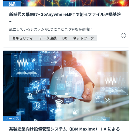
製品
新時代の幕開け~GoAnywhereMFTで創るファイル連携基盤
~
乱立しているシステムが1つにまとまり管理が簡略化
セキュリティ
データ連携
DX
ネットワーク
サービス
某製造業向け設備管理システム（IBM Maximo）＋AIによる