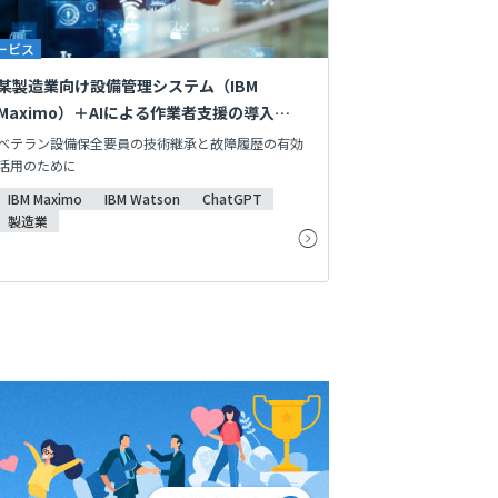
ービス
某製造業向け設備管理システム（IBM
Maximo）＋AIによる作業者支援の導入・保
守
ベテラン設備保全要員の技術継承と故障履歴の有効
活用のために
IBM Maximo
IBM Watson
ChatGPT
製造業