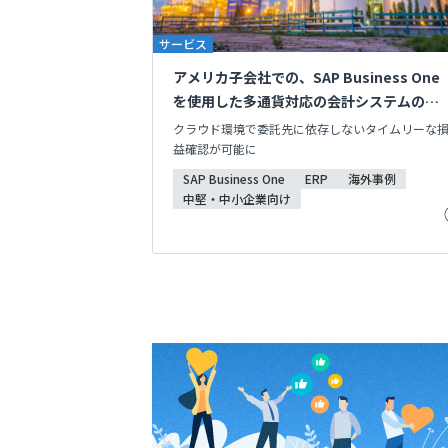
サービス
アメリカ子会社での、SAP Business One
を使用した多通貨対応の会計システムの開
発・導入
クラウド環境で委託先に依存しないタイムリーな
益確認が可能に
SAP Business One
ERP
海外事例
中堅・中小企業向け