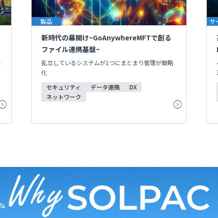
製品
サ
新時代の幕開け~GoAnywhereMFTで創る
ファイル連携基盤~
損
乱立しているシステムが1つにまとまり管理が簡略
化
セキュリティ
データ連携
DX
ネットワーク