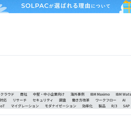
クラウド
商社
中堅・中小企業向け
海外事例
IBM Maximo
IBM Wat
対応
リサーチ
セキュリティ
調査
働き方改革
ワークフロー
AI
IoT
マイグレーション
モダナイゼーション
効率化
製品
R/3
SAP