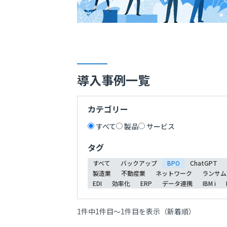
導入事例一覧
カテゴリー
すべて
製品
サービス
タグ
すべて
バックアップ
BPO
ChatGPT
製造業
不動産業
ネットワーク
ランサム
EDI
効率化
ERP
データ連携
IBM i
1件中1件目～1件目を表示（新着順）