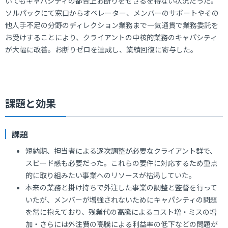
いてもキャパシティの都合上お断りをせざるを得ない状況だった。
ソルパックにて窓口からオペレーター、メンバーのサポートやその
他人手不足の分野のディレクション業務まで一気通貫で業務委託を
お受けすることにより、クライアントの中核的業務のキャパシティ
が大幅に改善。お断りゼロを達成し、業績回復に寄与した。
課題と効果
課題
短納期、担当者による逐次調整が必要なクライアント群で、
スピード感も必要だった。これらの要件に対応するため重点
的に取り組みたい事業へのリソースが枯渇していた。
本来の業務と掛け持ちで外注した事業の調整と監督を行って
いたが、メンバーが増強されないためにキャパシティの問題
を常に抱えており、残業代の高騰によるコスト増・ミスの増
加・さらには外注費の高騰による利益率の低下などの問題が