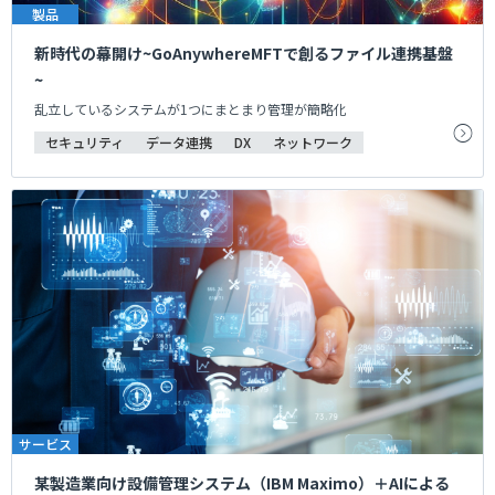
製品
新時代の幕開け~GoAnywhereMFTで創るファイル連携基盤
~
乱立しているシステムが1つにまとまり管理が簡略化
セキュリティ
データ連携
DX
ネットワーク
サービス
某製造業向け設備管理システム（IBM Maximo）＋AIによる