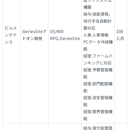
構築
給与:技能資格、
役付手当自動計
ビルメ
算対応
iSeriesSiteア
OS/400
108
ンテナ
人事:人事情報
ドオン開発
RPG,iSeriesSite
人月
ンス
PCデータ作成機
能
経理:ファームバ
ンキングに対応
経理:予算管理機
能
経理:部門配賦機
能
経理:収支管理機
能
経理:限界管理機
能
給与:貸付金管理