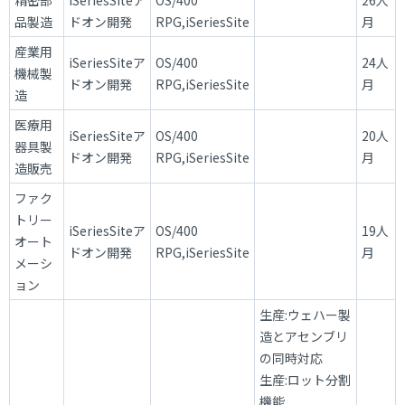
品製造
ドオン開発
RPG,iSeriesSite
月
産業用
iSeriesSiteア
OS/400
24人
機械製
ドオン開発
RPG,iSeriesSite
月
造
医療用
iSeriesSiteア
OS/400
20人
器具製
ドオン開発
RPG,iSeriesSite
月
造販売
ファク
トリー
iSeriesSiteア
OS/400
19人
オート
ドオン開発
RPG,iSeriesSite
月
メーシ
ョン
生産:ウェハー製
造とアセンブリ
の同時対応
生産:ロット分割
機能