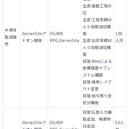
生産:複数工場対
応
生産:工程実績Ｗ
ｅｂ自動送信機
半導体
iSeriesSiteア
OS/400
能
138
製造販
ドオン開発
RPG,iSeriesSite
生産:出荷実績Ｗ
人月
売
ｅｂ自動送信機
能
経理:Webによる
旅費精算サブシ
ステム構築
経理:帳票レイア
ウト変更
経理:給与預り金
処分機能
経理:伝票入力機
能追加、帳票昨
iSeriesSiteア
OS/400
53人
日追加