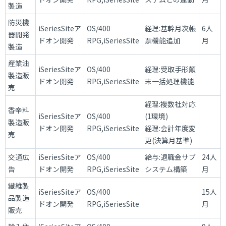
製造
防災機
iSeriesSiteア
OS/400
経理:基幹月次帳
6人
器開発
ドオン開発
RPG,iSeriesSite
票機能追加
月
製造
産業油
iSeriesSiteア
OS/400
経理:受取手形顛
製造販
ドオン開発
RPG,iSeriesSite
末一括処理機能
売
経理:複数社対応
香辛料
iSeriesSiteア
OS/400
(1環境)
製造販
ドオン開発
RPG,iSeriesSite
経理:会計年度変
売
更(決算月基準)
交通広
iSeriesSiteア
OS/400
給与:退職金サブ
24人
告
ドオン開発
RPG,iSeriesSite
システム構築
月
繊維製
iSeriesSiteア
OS/400
15人
品製造
ドオン開発
RPG,iSeriesSite
月
販売