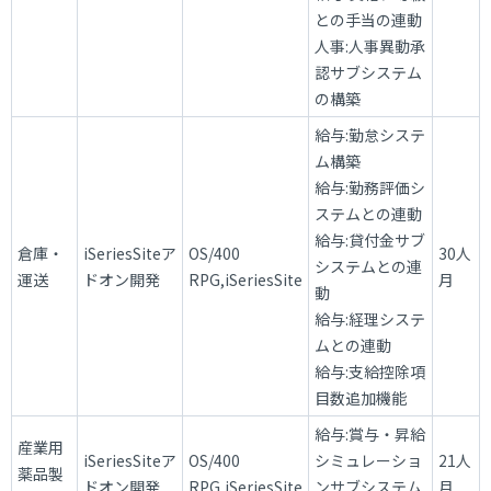
との手当の連動
人事:人事異動承
認サブシステム
の構築
給与:勤怠システ
ム構築
給与:勤務評価シ
ステムとの連動
給与:貸付金サブ
倉庫・
iSeriesSiteア
OS/400
30人
システムとの連
運送
ドオン開発
RPG,iSeriesSite
月
動
給与:経理システ
ムとの連動
給与:支給控除項
目数追加機能
給与:賞与・昇給
産業用
iSeriesSiteア
OS/400
シミュレーショ
21人
薬品製
ドオン開発
RPG,iSeriesSite
ンサブシステム
月