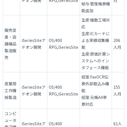
ドオン開発
RPG,iSeriesSite
月
給与:管理帳票機
能追加
生産:複数工場対
応
販売促
生産:ICカードに
進・店
iSeriesSiteア
OS/400
よる実績収集機
206
舗備品
ドオン開発
RPG,iSeriesSite
能
人月
製造販
生産:原価計算シ
売
ステムへのイン
タフェース機能
経理:FaxOCR伝
産業用
票外部取込み機
iSeriesSiteア
OS/400
155
工作機
能
ドオン開発
RPG,iSeriesSite
人月
械製造
経理:元帳A4単
票対応
コンピ
ュータ
iSeriesSiteア
OS/400
61人
周辺機