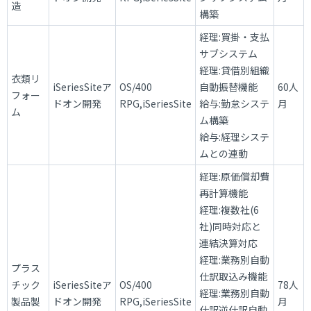
造
構築
経理:買掛・支払
サブシステム
経理:貸借別組織
衣類リ
iSeriesSiteア
OS/400
自動振替機能
60人
フォー
ドオン開発
RPG,iSeriesSite
給与:勤怠システ
月
ム
ム構築
給与:経理システ
ムとの連動
経理:原価償却費
再計算機能
経理:複数社(6
社)同時対応と
連結決算対応
経理:業務別自動
プラス
仕訳取込み機能
チック
iSeriesSiteア
OS/400
78人
経理:業務別自動
製品製
ドオン開発
RPG,iSeriesSite
月
仕訳逆仕訳自動