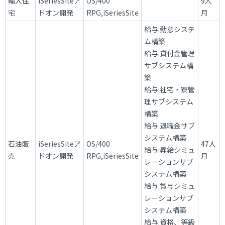
輸入住
iSeriesSiteア
OS/400
9人
宅
ドオン開発
RPG,iSeriesSite
月
給与:勤怠システ
ム構築
給与:貸付金管理
サブシステム構
築
給与:社宅・寮管
理サブシステム
構築
給与:退職金サブ
システム構築
石油販
iSeriesSiteア
OS/400
47人
給与:昇給シミュ
売
ドオン開発
RPG,iSeriesSite
月
レーションサブ
システム構築
給与:賞与シミュ
レーションサブ
システム構築
給与:資格、等級