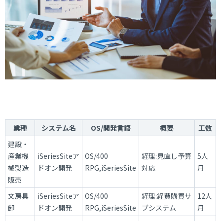
業種
システム名
OS/開発言語
概要
工数
建設・
産業機
iSeriesSiteア
OS/400
経理:見直し予算
5人
械製造
ドオン開発
RPG,iSeriesSite
対応
月
販売
文房具
iSeriesSiteア
OS/400
経理:経費購買サ
12人
卸
ドオン開発
RPG,iSeriesSite
ブシステム
月