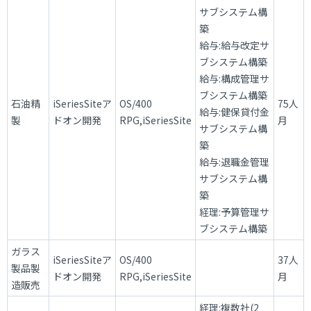
サブシステム構
築
給与:給与改定サ
ブシステム構築
給与:構成管理サ
ブシステム構築
石油精
iSeriesSiteア
OS/400
75人
給与:健保貸付金
製
ドオン開発
RPG,iSeriesSite
月
サブシステム構
築
給与:退職金管理
サブシステム構
築
経理:予算管理サ
ブシステム構築
ガラス
iSeriesSiteア
OS/400
37人
製品製
ドオン開発
RPG,iSeriesSite
月
造販売
経理:複数社(2