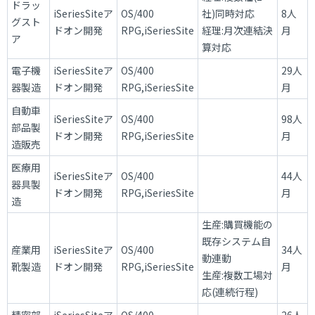
ドラッ
iSeriesSiteア
OS/400
社)同時対応
8人
グスト
ドオン開発
RPG,iSeriesSite
経理:月次連結決
月
ア
算対応
電子機
iSeriesSiteア
OS/400
29人
器製造
ドオン開発
RPG,iSeriesSite
月
自動車
iSeriesSiteア
OS/400
98人
部品製
ドオン開発
RPG,iSeriesSite
月
造販売
医療用
iSeriesSiteア
OS/400
44人
器具製
ドオン開発
RPG,iSeriesSite
月
造
生産:購買機能の
既存システム自
産業用
iSeriesSiteア
OS/400
34人
動連動
靴製造
ドオン開発
RPG,iSeriesSite
月
生産:複数工場対
応(連続行程)
精密部
iSeriesSiteア
OS/400
26人