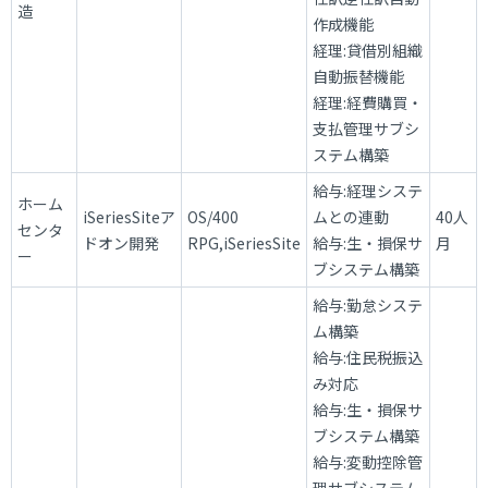
造
作成機能
経理:貸借別組織
自動振替機能
経理:経費購買・
支払管理サブシ
ステム構築
給与:経理システ
ホーム
iSeriesSiteア
OS/400
ムとの連動
40人
センタ
ドオン開発
RPG,iSeriesSite
給与:生・損保サ
月
ー
ブシステム構築
給与:勤怠システ
ム構築
給与:住民税振込
み対応
給与:生・損保サ
ブシステム構築
給与:変動控除管
理サブシステム