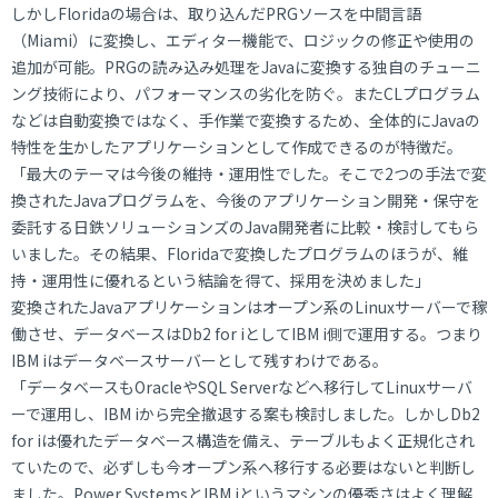
しかしFloridaの場合は、取り込んだPRGソースを中間言語
（Miami）に変換し、エディター機能で、ロジックの修正や使用の
追加が可能。PRGの読み込み処理をJavaに変換する独自のチューニ
ング技術により、パフォーマンスの劣化を防ぐ。またCLプログラム
などは自動変換ではなく、手作業で変換するため、全体的にJavaの
特性を生かしたアプリケーションとして作成できるのが特徴だ。
「最大のテーマは今後の維持・運用性でした。そこで2つの手法で変
換されたJavaプログラムを、今後のアプリケーション開発・保守を
委託する日鉄ソリューションズのJava開発者に比較・検討してもら
いました。その結果、Floridaで変換したプログラムのほうが、維
持・運用性に優れるという結論を得て、採用を決めました」
変換されたJavaアプリケーションはオープン系のLinuxサーバーで稼
働させ、データベースはDb2 for iとしてIBM i側で運用する。つまり
IBM iはデータベースサーバーとして残すわけである。
「データベースもOracleやSQL Serverなどへ移行してLinuxサーバ
ーで運用し、IBM iから完全撤退する案も検討しました。しかしDb2
for iは優れたデータベース構造を備え、テーブルもよく正規化され
ていたので、必ずしも今オープン系へ移行する必要はないと判断し
ました。Power SystemsとIBM iというマシンの優秀さはよく理解