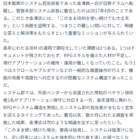
日本製鉄のシステム担当部長であった金澤典一氏が日鉄ドラムへ転
籍し、管理本部システム部長に着任したのは2017年4月のことであ
る。このとき金澤氏には、「このままIBMiを使い続けても大丈夫
か」という命題を証明する、つまりこの難しい問いに対して、明確
な答えと解決策をもたらすという重要なミッションが与えられてい
た。
長年にわたるIBM iの運用で顕在化していた課題は2つある。1つはド
キュメントが残されておらず、RPGスキルを備えた人材が不足し、
現行アプリケーションの維持・運用が難しくなっていたこと。もう1
つはスクロールやプルダウンなどの一般的な画面操作が行えず、機
能の改善や高度化へ対応するのが困難なシステム構造であったこと
だ。
システム部では、外部ベンダーから派遣された常駐のベテラン技術
者1名がアプリケーション保守に対応する一方、長年運用に携わり、
RPGやシステム構造を熟知したシステム部の担当者がまもなく定年
を迎えるタイミングであった。着任以来、数か月にわたる調査を実
施した結果、金澤氏は次のような結論を出すに至ったという。
「このまま使い続けた場合、要員は枯渇し、システムは塩漬けにな
り、近い将来にはシステムを抜本的に作り直す道しか選べなくな