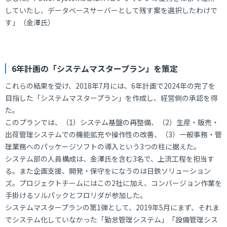
していたし、データベースサーバーとして残す案を選択したわけで
す」（金澤氏）
6年計画の「システムマスタープラン」を策定
これらの結果を受け、2018年7月には、6年計画で2024年の完了を
目指した「システムマスタープラン」を作成し、経営側の承認を得
た。
このプランでは、（1）システム基盤の再整備、（2）生産・販売・
出荷管理システムでの機能拡充や操作性の改善、（3）一般事務・管
理業務へのパッケージソフトの導入という3つの柱に据えた。
システム部の人員構成は、金澤氏を含む3名で、上流工程を担当す
る。また企画支援、開発・保守をになうのは日鉄ソリューション
ズ。プロジェクトチームにはこの2社に加え、コンバージョン作業を
手掛けるソルパックとフロリダが参加した。
システムマスタープランの第1弾として、2019年5月にまず、それま
でシステム化していなかった「勤怠管理システム」「設備管理シス