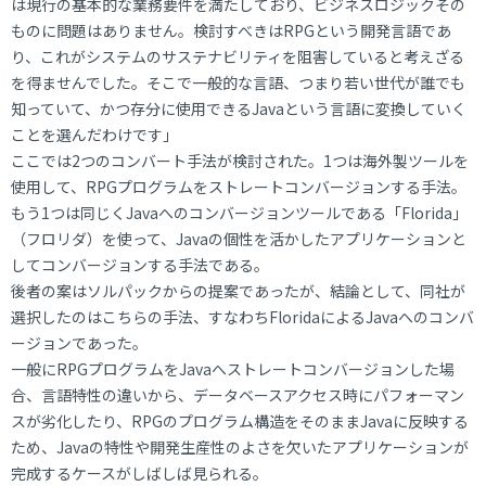
は現行の基本的な業務要件を満たしており、ビジネスロジックその
ものに問題はありません。検討すべきはRPGという開発言語であ
り、これがシステムのサステナビリティを阻害していると考えざる
を得ませんでした。そこで一般的な言語、つまり若い世代が誰でも
知っていて、かつ存分に使用できるJavaという言語に変換していく
ことを選んだわけです」
ここでは2つのコンバート手法が検討された。1つは海外製ツールを
使用して、RPGプログラムをストレートコンバージョンする手法。
もう1つは同じくJavaへのコンバージョンツールである「Florida」
（フロリダ）を使って、Javaの個性を活かしたアプリケーションと
してコンバージョンする手法である。
後者の案はソルパックからの提案であったが、結論として、同社が
選択したのはこちらの手法、すなわちFloridaによるJavaへのコンバ
ージョンであった。
一般にRPGプログラムをJavaへストレートコンバージョンした場
合、言語特性の違いから、データベースアクセス時にパフォーマン
スが劣化したり、RPGのプログラム構造をそのままJavaに反映する
ため、Javaの特性や開発生産性のよさを欠いたアプリケーションが
完成するケースがしばしば見られる。