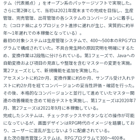
テム（代表拠点）」をオープン系のパッケージソフトで実現した。
さらに第2弾として、当初は2021年度末までの完成を目指し、生産
管理、完売管理、出荷管理の各システムのコンバージョンに着手し
た（コロナ禍によりプロジェクト進捗に遅れが生じ、実質的に約半
年～1年遅れでの本稼働となっている）。
最初の対象システムは生産管理システムで、400～500本のRPGプロ
グラムで構成されていた。不具合発生時の原因究明を明確にするた
め、変換作業は2段階に分けられている。第1フェーズで、Javaへの
自動変換および項目の見直しや整理を含むマスターの変更を実施。
第2フェーズとして、新規機能を追加を実施した。
アセスメントに約2か月、変換作業に約5か月、サンプル受け入れテ
ストに約2か月を経てコンバージョンの妥当性評価・確認を行った。
その後、本格的なコンバージョンと並行して進めていたマスター関
連の改善機能を含めて総合テストを実施し、第1フェーズは2020年7
月、第2フェーズは2021年9月に本稼働している。
完成したシステムは、チェックボックスやボタンなどの操作が可能
になっているが、画面デザインはRPG時代のイメージを踏襲してお
り、ユーザーに混乱が生じないように配慮されている。
また次の販売管理システムは、RPGプログラムで300～400本。