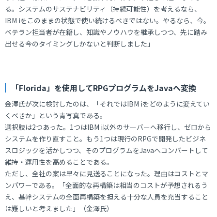
る。システムのサステナビリティ（持続可能性）を考えるなら、
IBM iをこのままの状態で使い続けるべきではない。やるなら、今。
ベテラン担当者が在籍し、知識やノウハウを継承しつつ、先に踏み
出せる今のタイミングしかないと判断しました」
「Florida」を使用してRPGプログラムをJavaへ変換
金澤氏が次に検討したのは、「それではIBM iをどのように変えてい
くべきか」という青写真である。
選択肢は2つあった。1つはIBM i以外のサーバーへ移行し、ゼロから
システムを作り直すこと。もう1つは現行のRPGで開発したビジネ
スロジックを活かしつつ、そのプログラムをJavaへコンバートして
維持・運用性を高めることである。
ただし、全社の案は早々に見送ることになった。理由はコストとマ
ンパワーである。「全面的な再構築は相当のコストが予想されるう
え、基幹システムの全面再構築を担える十分な人員を充当すること
は難しいと考えました」（金澤氏）